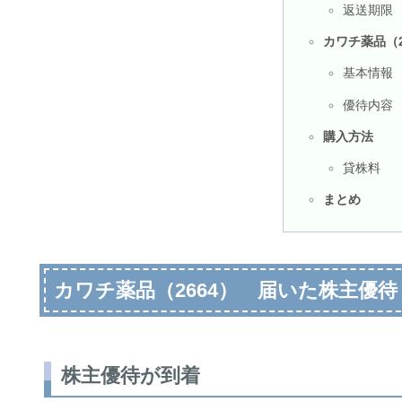
返送期限
カワチ薬品（2
基本情報
優待内容
購入方法
貸株料
まとめ
カワチ薬品（2664） 届いた株主優待
株主優待が到着