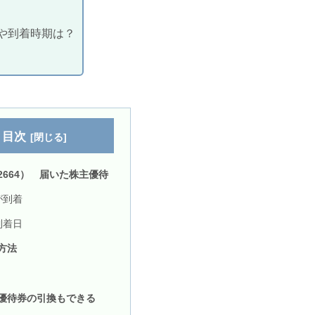
容や到着時期は？
目次
2664） 届いた株主優待
が到着
到着日
方法
優待券の引換もできる