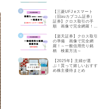
【三菱UFJ eスマート
（旧auカブコム証券）
証券】クロス取引の手
順 画像で完全網羅！～
株購入から現渡まで～
【楽天証券】クロス取引
の準備 画像で完全網
羅！～一般信用売り銘
柄 検索方法～
【2025年】主婦が選
ぶ！貰って嬉しいおすす
め株主優待まとめ