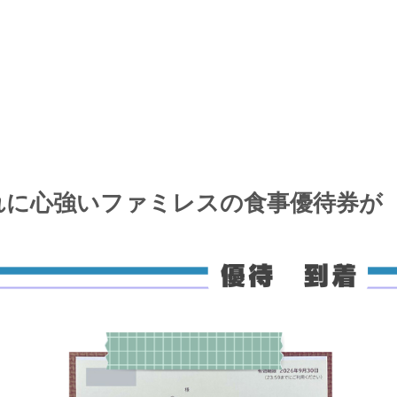
子連れに心強いファミレスの食事優待券が