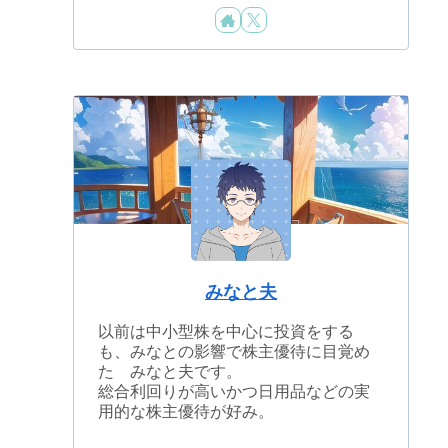
みなと夫
以前は中小型株を中心に投資をする
も、みなとの影響で株主優待に目覚め
た みなと夫です。
総合利回りが高いかつ日用品などの実
用的な株主優待が好み。