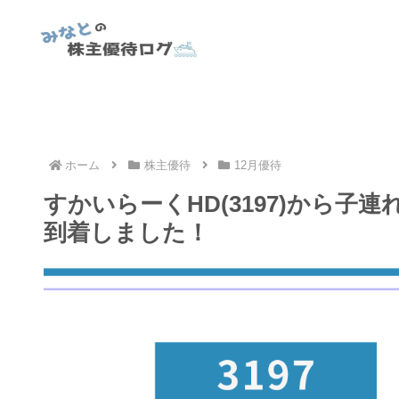
ホーム
株主優待
12月優待
すかいらーくHD(3197)から
到着しました！