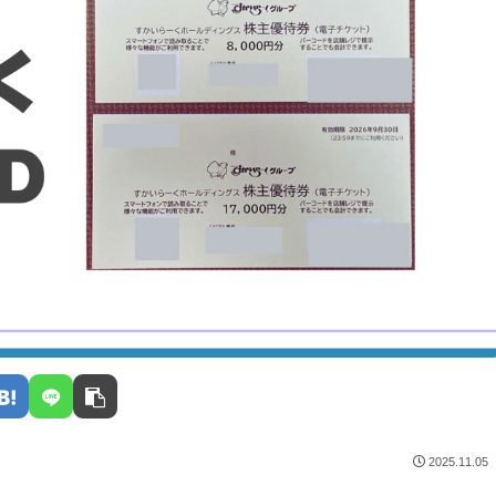
2025.11.05