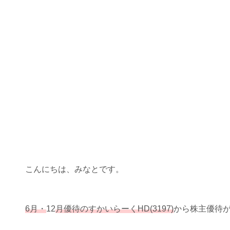
こんにちは、みなとです。
6月・
12
月優待のすかいらーくHD(3197)
から株主優待