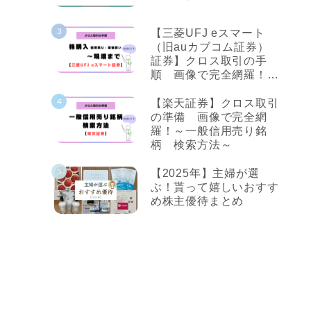
【三菱UFJ eスマート
（旧auカブコム証券）
証券】クロス取引の手
順 画像で完全網羅！～
株購入から現渡まで～
【楽天証券】クロス取引
の準備 画像で完全網
羅！～一般信用売り銘
柄 検索方法～
【2025年】主婦が選
ぶ！貰って嬉しいおすす
め株主優待まとめ