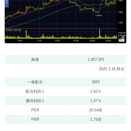
株価
1,857.5円
2025.3.16.時点
一株配当
30円
配当利回り
1.62％
優待利回り
1.07％
PER
20.54倍
PBR
1.75倍