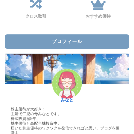
クロス取引
おすすめ優待
プロフィール
みなと
株主優待が大好き！
主婦で二児の母みなとです。
株式投資歴8年。
株主優待と高配当株投資中。
届いた株主優待のワクワクを発信できればと思い、ブログを運
営中。