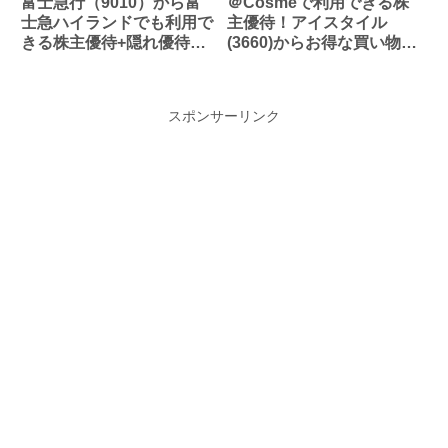
富士急行（9010）から富
＠Cosmeで利用できる株
士急ハイランドでも利用で
主優待！アイスタイル
きる株主優待+隠れ優待が
(3660)からお得な買い物割
到着しました！
引券が到着しました！
スポンサーリンク